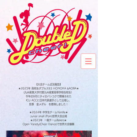
【大会チーム近況報告】
★2025年 高校生ダブルス93 HONOKA &AOBA★
(
九州産業大学付属九州産業高等学校在校生）
今年の9月にタイのバンコクで開催された
ICU ACCに日本代表選手として出場し、
​見事 金メダル
を獲得しました！
★2024年 中学生チームVanilla★
Junior small (Pom)世界大会出場
★2023年 一般チームBakers★
Open Variety(Cheer Dance)で世界大会優勝